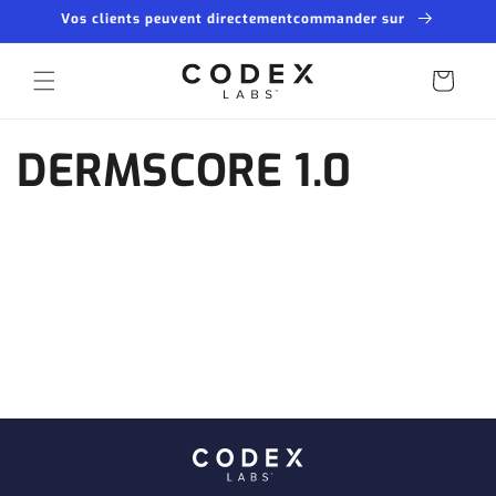
et
Vos clients peuvent directementcommander sur
passer
au
contenu
Panier
DERMSCORE 1.0